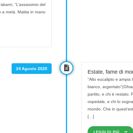
urakami, “L’assassinio del
 a metà. Matita in mano
24 Agosto 2020
Estate, fame di mo
“Alto eucalipto e ampia 
bianco, argentato”(Ghia
partito, e chi è restato.
ospedale, e chi lo sogna
mondo. Che in quest’est
[…]
LEGGI DI PIÙ