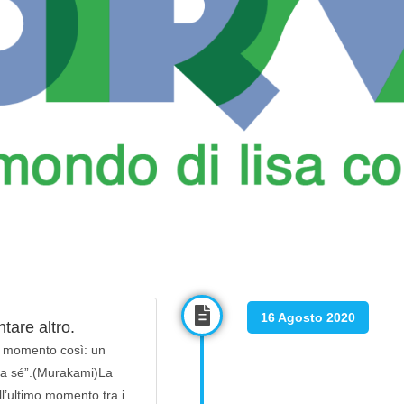
16 Agosto 2020
ntare altro.
un momento così: un
da sé”.(Murakami)La
All’ultimo momento tra i