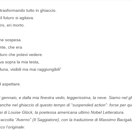
trasformando tutto in ghiaccio.
il futuro si agitava.
ro, eri morto.
one sospesa.
nte, che era
uturo che potevi vedere.
ava sopra la mia testa,
luna, visibili ma mai raggiungibili”
 aspettare.
i gennaio, e dalla mia finestra vedo, leggerissima, la neve. Siamo nel g
 anche nel ghiaccio di questo tempo di “suspended action”: forse per q
ersi di Louise Glück, la poetessa americana ultimo Nobel Letteratura.
 raccolta “Averno” (Il Saggiatore), con la traduzione di Massimo Bacigalu
co l’originale: