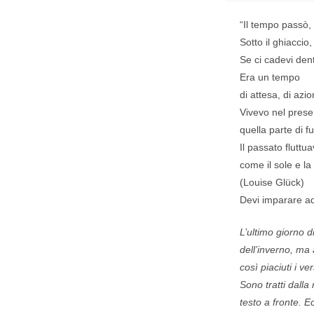
“Il tempo passò, 
Sotto il ghiaccio, 
Se ci cadevi dent
Era un tempo
di attesa, di azi
Vivevo nel prese
quella parte di f
Il passato fluttu
come il sole e la 
(Louise Glück)
Devi imparare ad
L’ultimo giorno d
dell’inverno, ma
così piaciuti i v
Sono tratti dalla
testo a fronte. Ec