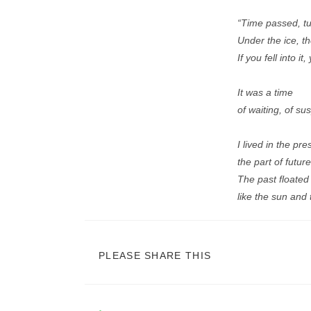
“Time passed, tu
Under the ice, th
If you fell into it
It was a time
of waiting, of s
I lived in the pr
the part of futur
The past floate
like the sun and
PLEASE SHARE THIS