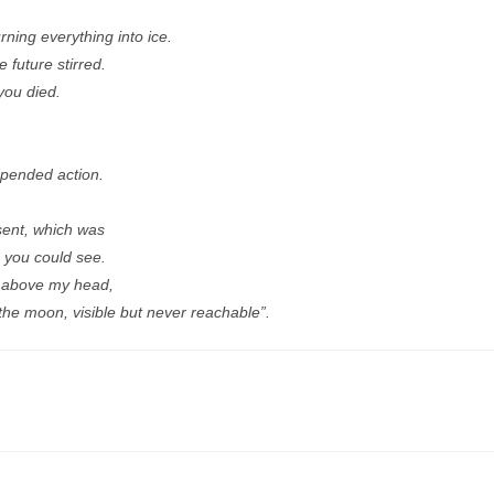
rning everything into ice.
e future stirred.
, you died.
uspended action.
esent, which was
e you could see.
d above my head,
 the moon, visible but never reachable”.