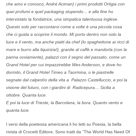
che amo e conosco, André Aciman) i primi prodotti Ortigia con
quei profumi e quel packaging stupendo… e alla fine ho
intervistato la fondatrice, una simpatica talentuosa inglese.
Questo solo per raccontarvi come a volte è una piccola cosa
che ci guida a scoprire il mondo. Mi porto dentro non solo la
luce e il vento, ma anche piatti da chef (lo spaghettone ai ricci di
mare e burro alla liquirizia!), granite al caffè e mandorla (con la
panna ovviamente), palazzi con il segno del passato, come un
Grand Hotel per cui impazzirebbe Wes Anderson, e dove ho
dormito, il Grand Hotel Timeo a Taormina, o le piastrelle
segnate dal calpestìo della vita a Palazzo Castelluccio, e poi la
visione del futuro, con i giardini di Radicepura… Sicilia a
ottobre. Quanta luce.
E poi la luce di Trieste, la Barcolana, la bora. Quanto vento e
quanta luce.
I versi della poetessa americana li ho letti su Poesia, la bella
rivista di Crocetti Editore. Sono tratti da “The World Has Need Of