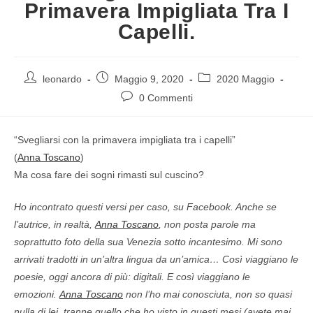
Primavera Impigliata Tra I
Capelli.
leonardo
Maggio 9, 2020
2020 Maggio
0 Commenti
“Svegliarsi con la primavera impigliata tra i capelli”
(
Anna Toscano
)
Ma cosa fare dei sogni rimasti sul cuscino?
Ho incontrato questi versi per caso, su Facebook. Anche se
l’autrice, in realtà,
Anna Toscano
, non posta parole ma
soprattutto foto della sua Venezia sotto incantesimo. Mi sono
arrivati tradotti in un’altra lingua da un’amica… Così viaggiano le
poesie, oggi ancora di più: digitali. E così viaggiano le
emozioni.
Anna Toscano
non l’ho mai conosciuta, non so quasi
nulla di lei, tranne quello che ho visto in questi mesi (avete mai