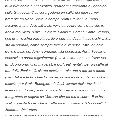
buio luccicante e nel silenzio, guardare il tramonto e i gabbiani
sulla Giudecca. O ancora godersi un caffè nei miei campi
preferiti: da Rosa Salva in campo Santi Giovanni e Paolo,
accanto a una delle più belle vere da pozzo con i putti che io
abbia mai visto, o alla Gelateria Paolin in Campo Santo Stefano,
con una vecchia edicola verde e puntuta davanti agli occhi… Ma
sto divagando, come sempre faccio a Venezia, città-labirinto
dove è bello perdersi. Torniamo alla poetessa: Anna Toscano,
conosciuta prima digitalmente (avevo usato una sua frase per
un Buongiorno di primavera), e poi “realmente”, per un caffè al
bar della Fenice. Ci siamo piaciute – almeno a me lei è molto
piaciuta! – e le ho chiesto: mi regali una frase su Venezia che ti
piaccia, per il mio Buongiorno? Così, invece delle favole al
telefono di Rodari, sono arrivate le poesie al telefonino: mi ha
fotografato le pagine su Venezia che ha più a cuore. E io ho
scelto questa frase, che è tratta da un romanzo: “Passione” di
Jeanette Winterson.