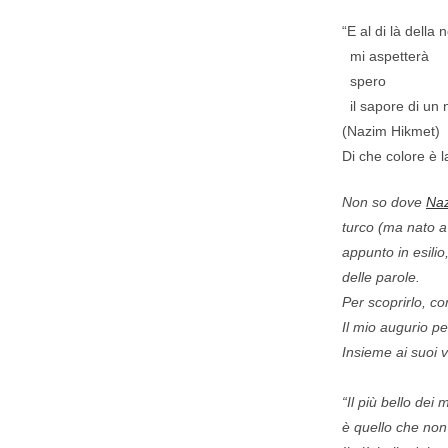
“E al di là della 
mi aspetterà
spero
il sapore di un
(Nazim Hikmet)
Di che colore è la
Non so dove
Na
turco (ma nato a
appunto in esili
delle parole.
Per scoprirlo, co
Il mio augurio p
Insieme ai suoi v
“Il più bello dei 
è quello che no