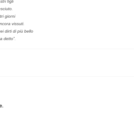
tri figli
sciuto.
tri giorni
ncora vissuti.
i dirti di più bello
ra detto”.
e.