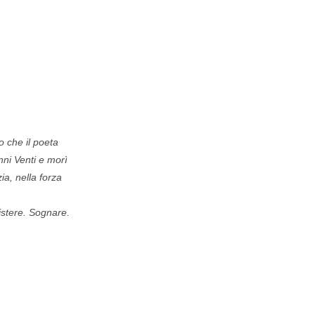
to che il poeta
nni Venti e morì
a, nella forza
sistere. Sognare.