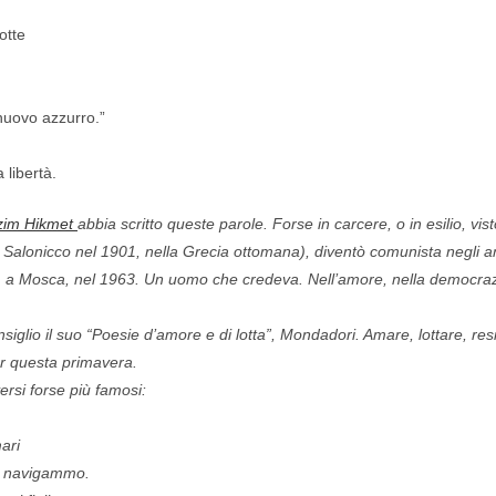
notte
 nuovo azzurro.”
 libertà.
zim Hikmet
abbia scritto queste parole. Forse in carcere, o in esilio, vis
 Salonicco nel 1901, nella Grecia ottomana), diventò comunista negli a
o, a Mosca, nel 1963. Un uomo che credeva. Nell’amore, nella democrazi
nsiglio il suo “Poesie d’amore e di lotta”, Mondadori. Amare, lottare, re
er questa primavera.
ersi forse più famosi:
mari
n navigammo.