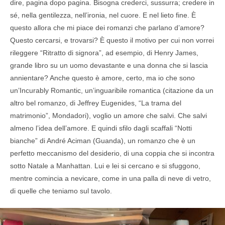
dire, pagina dopo pagina. Bisogna crederci, sussurra; credere in
sé, nella gentilezza, nell’ironia, nel cuore. E nel lieto fine. È
questo allora che mi piace dei romanzi che parlano d’amore?
Questo cercarsi, e trovarsi? È questo il motivo per cui non vorrei
rileggere “Ritratto di signora”, ad esempio, di Henry James,
grande libro su un uomo devastante e una donna che si lascia
annientare? Anche questo è amore, certo, ma io che sono
un’Incurably Romantic, un’inguaribile romantica (citazione da un
altro bel romanzo, di Jeffrey Eugenides, “La trama del
matrimonio”, Mondadori), voglio un amore che salvi. Che salvi
almeno l’idea dell’amore. E quindi sfilo dagli scaffali “Notti
bianche” di André Aciman (Guanda), un romanzo che è un
perfetto meccanismo del desiderio, di una coppia che si incontra
sotto Natale a Manhattan. Lui e lei si cercano e si sfuggono,
mentre comincia a nevicare, come in una palla di neve di vetro,
di quelle che teniamo sul tavolo.