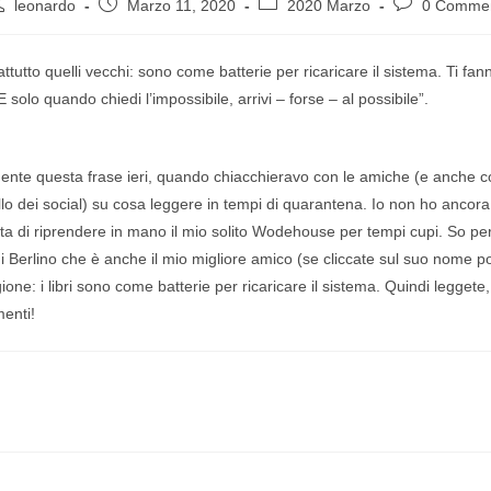
leonardo
Marzo 11, 2020
2020 Marzo
0 Commen
rattutto quelli vecchi: sono come batterie per ricaricare il sistema. Ti fa
E solo quando chiedi l’impossibile, arrivi – forse – al possibile”.
mente questa frase ieri, quando chiacchieravo con le amiche (e anche co
ello dei social) su cosa leggere in tempi di quarantena. Io non ho ancor
ta di riprendere in mano il mio solito Wodehouse per tempi cupi. So p
a di Berlino che è anche il mio migliore amico (se cliccate sul suo nome po
ione: i libri sono come batterie per ricaricare il sistema. Quindi leggete
enti!