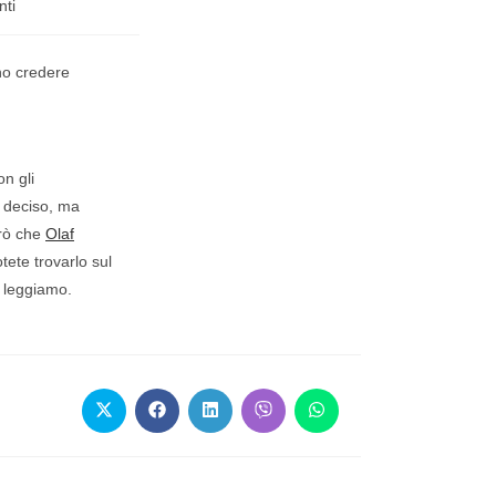
ti
nno credere
n gli
a deciso, ma
erò che
Olaf
tete trovarlo sul
, leggiamo.