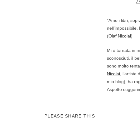
“Amo i libri, sop
nell’impossibile. 
(
Olaf Nicolai
)
Mi è tornata in 
sconosciuti, il b
sono molto tenta
Nicolai
, l’artist
mio blog), ha rag
Aspetto suggerim
PLEASE SHARE THIS