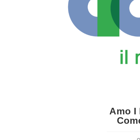
Amo I 
Come