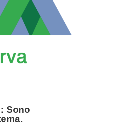
i: Sono
tema.