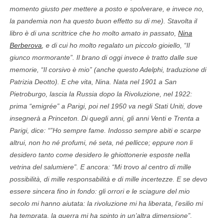
momento giusto per mettere a posto e spolverare, e invece no,
la pandemia non ha questo buon effetto su di me). Stavolta il
libro è di una scrittrice che ho molto amato in passato,
Nina
Berberova
, e di cui ho molto regalato un piccolo gioiello, “Il
giunco mormorante”. Il brano di oggi invece è tratto dalle sue
memorie, “Il corsivo è mio” (anche questo Adelphi, traduzione di
Patrizia Deotto). E che vita, Nina. Nata nel 1901 a San
Pietroburgo, lascia la Russia dopo la Rivoluzione, nel 1922:
prima “emigrée” a Parigi, poi nel 1950 va negli Stati Uniti, dove
insegnerà a Princeton. Di quegli anni, gli anni Venti e Trenta a
Parigi, dice: “”Ho sempre fame. Indosso sempre abiti e scarpe
altrui, non ho né profumi, né seta, né pellicce; eppure non li
desidero tanto come desidero le ghiottonerie esposte nella
vetrina del salumiere”. E ancora: “Mi trovo al centro di mille
possibilità, di mille responsabilità e di mille incertezze. E se devo
essere sincera fino in fondo: gli orrori e le sciagure del mio
secolo mi hanno aiutata: la rivoluzione mi ha liberata, l’esilio mi
ha temprata, la guerra mi ha spinto in un’altra dimensione”.