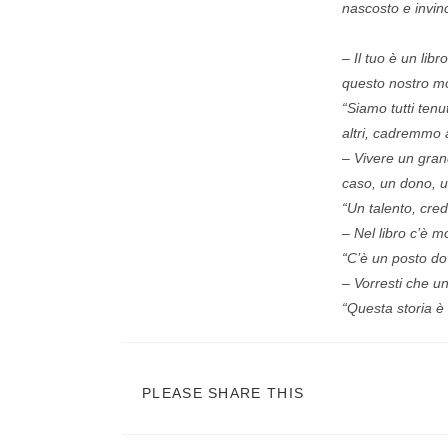
nascosto e invinc
– Il tuo è un li
questo nostro mo
“Siamo tutti tenu
altri, cadremmo 
– Vivere un grand
caso, un dono, u
“Un talento, cre
– Nel libro c’è m
“C’è un posto do
– Vorresti che u
“Questa storia è 
PLEASE SHARE THIS