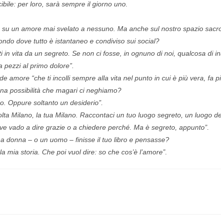
ibile: per loro, sarà sempre il giorno uno.
bro su un amore mai svelato a nessuno. Ma anche sul nostro spazio sacro.
ndo dove tutto è istantaneo e condiviso sui social?
ti in vita da un segreto. Se non ci fosse, in ognuno di noi, qualcosa di in
a pezzi al primo dolore”.
e amore “che ti incolli sempre alla vita nel punto in cui è più vera, fa 
na possibilità che magari ci neghiamo?
do. Oppure soltanto un desiderio”.
olta Milano, la tua Milano. Raccontaci un tuo luogo segreto, un luogo de
ve vado a dire grazie o a chiedere perché. Ma è segreto, appunto”.
na donna – o un uomo – finisse il tuo libro e pensasse?
la mia storia. Che poi vuol dire: so che cos’è l’amore”.