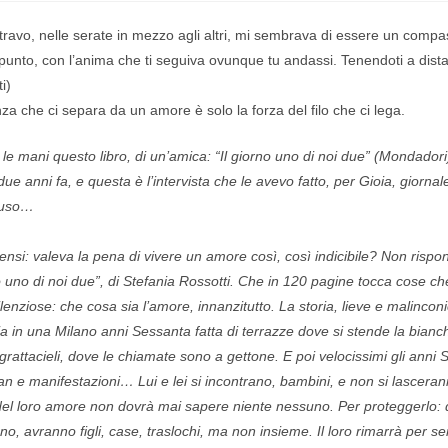
travo, nelle serate in mezzo agli altri, mi sembrava di essere un compa
 punto, con l’anima che ti seguiva ovunque tu andassi. Tenendoti a dist
i)
a che ci separa da un amore è solo la forza del filo che ci lega.
a le mani questo libro, di un’amica: “Il giorno uno di noi due” (Mondadori
ue anni fa, e questa è l’intervista che le avevo fatto, per Gioia, giornal
iuso…
 pensi: valeva la pena di vivere un amore così, così indicibile? Non risp
o uno di noi due”, di Stefania Rossotti. Che in 120 pagine tocca cose ch
lenziose: che cosa sia l’amore, innanzitutto. La storia, lieve e malinc
a in una Milano anni Sessanta fatta di terrazze dove si stende la bianch
grattacieli, dove le chiamate sono a gettone. E poi velocissimi gli anni S
gan e manifestazioni… Lui e lei si incontrano, bambini, e non si lascera
del loro amore non dovrà mai sapere niente nessuno. Per proteggerlo:
nno, avranno figli, case, traslochi, ma non insieme. Il loro rimarrà per