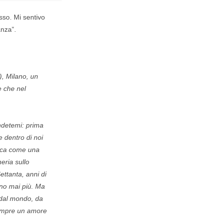
sso. Mi sentivo
anza”.
), Milano, un
e che nel
ondetemi: prima
e dentro di noi
onica come una
eria sullo
ettanta, anni di
nno mai più. Ma
 dal mondo, da
 sempre un amore