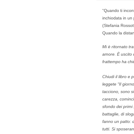
“Quando ti incon
inchiodata in un
(Stefania Rossott
Quando la distanz
Mi è ritornato tr
amore. È uscito d
frattempo ha ch
Chiudi il libro e
leggete “Il giorn
tacciono, sono si
carezza, cominci
sfondo dei primi 
battaglie, di slo
fanno un patto: 
tutti. Si sposera