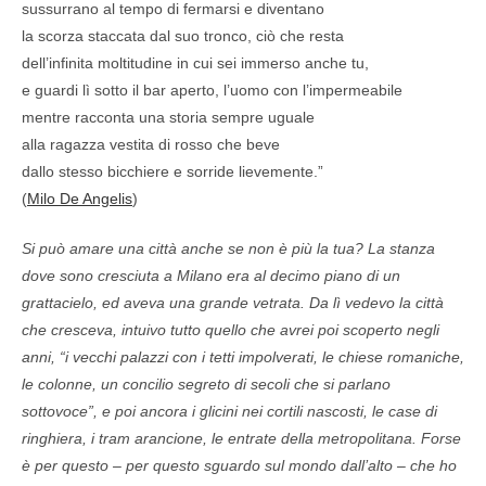
sussurrano al tempo di fermarsi e diventano
la scorza staccata dal suo tronco, ciò che resta
dell’infinita moltitudine in cui sei immerso anche tu,
e guardi lì sotto il bar aperto, l’uomo con l’impermeabile
mentre racconta una storia sempre uguale
alla ragazza vestita di rosso che beve
dallo stesso bicchiere e sorride lievemente.”
(
Milo De Angelis
)
Si può amare una città anche se non è più la tua? La stanza
dove sono cresciuta a Milano era al decimo piano di un
grattacielo, ed aveva una grande vetrata. Da lì vedevo la città
che cresceva, intuivo tutto quello che avrei poi scoperto negli
anni, “i vecchi palazzi con i tetti impolverati, le chiese romaniche,
le colonne, un concilio segreto di secoli che si parlano
sottovoce”, e poi ancora i glicini nei cortili nascosti, le case di
ringhiera, i tram arancione, le entrate della metropolitana. Forse
è per questo – per questo sguardo sul mondo dall’alto – che ho