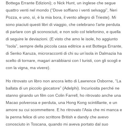
Bottega Errante Edizioni); o Nick Hunt, un inglese che segue
quattro venti nel mondo (“Dove soffiano i venti selvaggi”, Neri
Pozza, e uno, sì, è la mia bora, il vento allegro di Trieste). Mi
sono piaciuti questi libri di viaggio, che celebrano l’arte perduta
di parlare con gli sconosciuti, e non solo col telefonino, e quella
di seguire le deviazioni. (E visto che amo le isole, ho aggiunto
“Isola”, sempre della piccola casa editrice a est Bottega Errante,
di Senko Karuza, microracconti di chi su un’isola in Dalmazia ha
scelto di tornare, magari arrabbiarsi con I turisti, con gli scogli e
con la vigna, ma vivere).
Ho ritrovato un libro non ancora letto di Lawrence Osborne, “La
ballata di un piccolo giocatore” (Adelphi). Incuriosita perché ne
stanno girando un film con Colin Farrell, ho ritrovato anche una
Macao polverosa e perduta, una Hong Kong scintillante, e un
amore su cui scommettere. E ho ritrovato l’Asia che mi manca e
la penna felice di uno scrittore British e dandy che avevo
conosciuto in Toscana, quando mi aveva portato dal suo