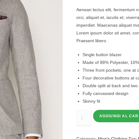
Aenean lectus elit, fermentum no
orci, aliquet et, iaculis et, viverr
imperdiet. Maecenas aliquet moll
Lorem ipsum dolor sit amet, cons
Praesent libero.
Single button blazer
Made of 88% Polyester, 10%
Three front pockets, one at 
Four decorative buttons at cu
Double split at back and two
Fully canvassed design
Skinny fit
AGGIUNGI AL CA
Categoria:
Men's Clothing
Tag: