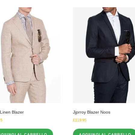
 Linen Blazer
Jjprroy Blazer Noos
95
£
119.95
GGIUNGI AL CARRELLO
AGGIUNGI AL CARRELLO