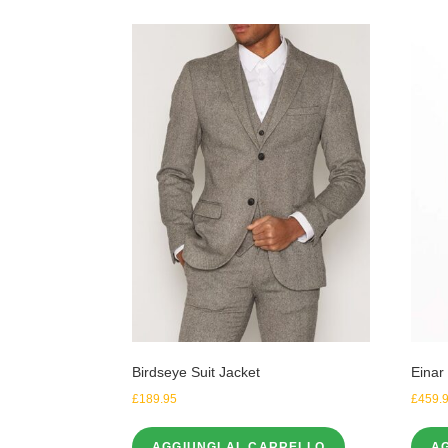
Birdseye Suit Jacket
Einar
£
189.95
£
459.
AGGIUNGI AL CARRELLO
A