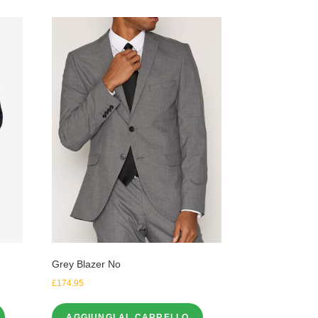
Grey Blazer No
£
174.95
AGGIUNGI AL CARRELLO