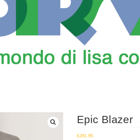
Epic Blazer
£
281.95