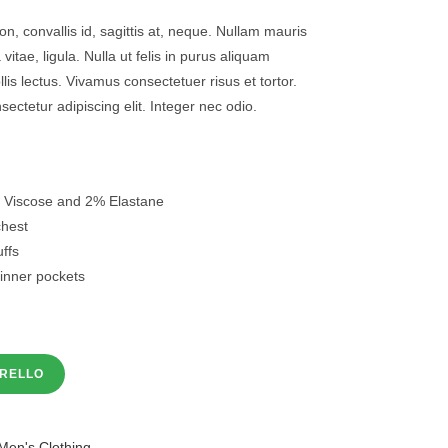
n, convallis id, sagittis at, neque. Nullam mauris
a vitae, ligula. Nulla ut felis in purus aliquam
is lectus. Vivamus consectetuer risus et tortor.
ectetur adipiscing elit. Integer nec odio.
 Viscose and 2% Elastane
chest
ffs
 inner pockets
RRELLO
Men's Clothing