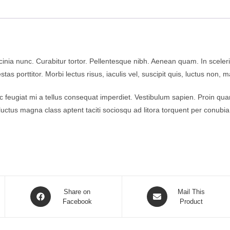
lacinia nunc. Curabitur tortor. Pellentesque nibh. Aenean quam. In scel
stas porttitor. Morbi lectus risus, iaculis vel, suscipit quis, luctus non,
 Nunc feugiat mi a tellus consequat imperdiet. Vestibulum sapien. Proin q
luctus magna class aptent taciti sociosqu ad litora torquent per conubia
Share on
Mail This
Facebook
Product