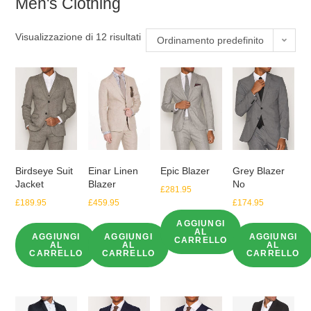
Men's Clothing
Visualizzazione di 12 risultati
Ordinamento predefinito
Birdseye Suit
Einar Linen
Epic Blazer
Grey Blazer
Jacket
Blazer
No
£
281.95
£
189.95
£
459.95
£
174.95
AGGIUNGI
AL
AGGIUNGI
AGGIUNGI
AGGIUNGI
CARRELLO
AL
AL
AL
CARRELLO
CARRELLO
CARRELLO