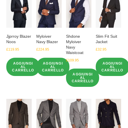
Jjprroy Blazer
Myloiver
Shdone
Slim Fit Suit
Noos
Navy Blazer
Myloiver
Jacket
Navy
£
119.95
£
224.95
£
32.95
Waistcoat
£
109.95
AGGIUNGI
AGGIUNGI
AGGIUNGI
AL
AL
AL
CARRELLO
CARRELLO
CARRELLO
AGGIUNGI
AL
CARRELLO