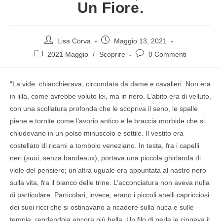
Un Fiore.
Lisa Corva
Maggio 13, 2021
2021 Maggio
/
Scoprire
0 Commenti
“La vide: chiacchierava, circondata da dame e cavalieri. Non era
in lilla, come avrebbe voluto lei, ma in nero. L’abito era di velluto,
con una scollatura profonda che le scopriva il seno, le spalle
piene e tornite come l’avorio antico e le braccia morbide che si
chiudevano in un polso minuscolo e sottile. Il vestito era
costellato di ricami a tombolo veneziano. In testa, fra i capelli
neri (suoi, senza bandeaux), portava una piccola ghirlanda di
viole del pensiero; un’altra uguale era appuntata al nastro nero
sulla vita, fra il bianco delle trine. L’acconciatura non aveva nulla
di particolare. Particolari, invece, erano i piccoli anelli capricciosi
dei suoi ricci che si ostinavano a ricadere sulla nuca e sulle
tempie, rendendola ancora più bella. Un filo di perle le cingeva il