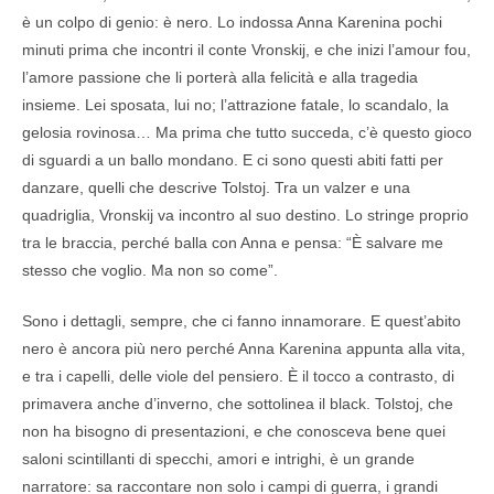
è un colpo di genio: è nero. Lo indossa Anna Karenina pochi
minuti prima che incontri il conte Vronskij, e che inizi l’amour fou,
l’amore passione che li porterà alla felicità e alla tragedia
insieme. Lei sposata, lui no; l’attrazione fatale, lo scandalo, la
gelosia rovinosa… Ma prima che tutto succeda, c’è questo gioco
di sguardi a un ballo mondano. E ci sono questi abiti fatti per
danzare, quelli che descrive Tolstoj. Tra un valzer e una
quadriglia, Vronskij va incontro al suo destino. Lo stringe proprio
tra le braccia, perché balla con Anna e pensa: “È salvare me
stesso che voglio. Ma non so come”.
Sono i dettagli, sempre, che ci fanno innamorare. E quest’abito
nero è ancora più nero perché Anna Karenina appunta alla vita,
e tra i capelli, delle viole del pensiero. È il tocco a contrasto, di
primavera anche d’inverno, che sottolinea il black. Tolstoj, che
non ha bisogno di presentazioni, e che conosceva bene quei
saloni scintillanti di specchi, amori e intrighi, è un grande
narratore: sa raccontare non solo i campi di guerra, i grandi