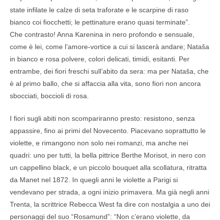
state infilate le calze di seta traforate e le scarpine di raso
bianco coi fiocchetti; le pettinature erano quasi terminate”.
Che contrasto! Anna Karenina in nero profondo e sensuale,
come è lei, come l’amore-vortice a cui si lascerà andare; Nataša
in bianco e rosa polvere, colori delicati, timidi, esitanti. Per
entrambe, dei fiori freschi sull’abito da sera: ma per Nataša, che
è al primo ballo, che si affaccia alla vita, sono fiori non ancora
sbocciati, boccioli di rosa.
I fiori sugli abiti non scompariranno presto: resistono, senza
appassire, fino ai primi del Novecento. Piacevano soprattutto le
violette, e rimangono non solo nei romanzi, ma anche nei
quadri: uno per tutti, la bella pittrice Berthe Morisot, in nero con
un cappellino black, e un piccolo bouquet alla scollatura, ritratta
da Manet nel 1872. In quegli anni le violette a Parigi si
vendevano per strada, a ogni inizio primavera. Ma già negli anni
Trenta, la scrittrice Rebecca West fa dire con nostalgia a uno dei
personaggi del suo “Rosamund”: “Non c’erano violette, da