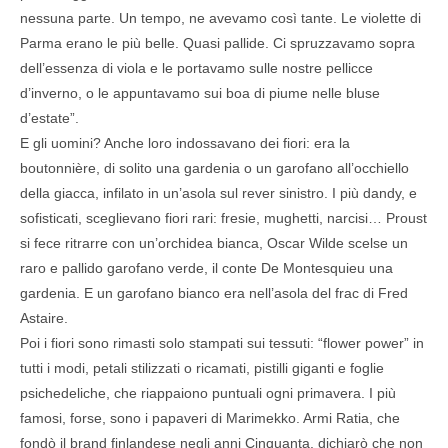
nessuna parte. Un tempo, ne avevamo così tante. Le violette di
Parma erano le più belle. Quasi pallide. Ci spruzzavamo sopra
dell’essenza di viola e le portavamo sulle nostre pellicce
d’inverno, o le appuntavamo sui boa di piume nelle bluse
d’estate”.
E gli uomini? Anche loro indossavano dei fiori: era la
boutonnière, di solito una gardenia o un garofano all’occhiello
della giacca, infilato in un’asola sul rever sinistro. I più dandy, e
sofisticati, sceglievano fiori rari: fresie, mughetti, narcisi… Proust
si fece ritrarre con un’orchidea bianca, Oscar Wilde scelse un
raro e pallido garofano verde, il conte De Montesquieu una
gardenia. E un garofano bianco era nell’asola del frac di Fred
Astaire.
Poi i fiori sono rimasti solo stampati sui tessuti: “flower power” in
tutti i modi, petali stilizzati o ricamati, pistilli giganti e foglie
psichedeliche, che riappaiono puntuali ogni primavera. I più
famosi, forse, sono i papaveri di Marimekko. Armi Ratia, che
fondò il brand finlandese negli anni Cinquanta, dichiarò che non