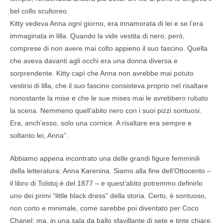
bel collo scultoreo.
Kitty vedeva Anna ogni giorno, era innamorata di lei e se l’era
immaginata in lilla. Quando la vide vestita di nero, però,
comprese di non avere mai colto appieno il suo fascino. Quella
che aveva davanti agli occhi era una donna diversa e
sorprendente. Kitty capì che Anna non avrebbe mai potuto
vestirsi di lilla, che il suo fascino consisteva proprio nel risaltare
nonostante la mise e che le sue mises mai le avrebbero rubato
la scena. Nemmeno quell’abito nero con i suoi pizzi sontuosi.
Era, anch’esso, solo una cornice. A risaltare era sempre e
soltanto lei, Anna”.
Abbiamo appena incontrato una delle grandi figure femminili
della letteratura: Anna Karenina. Siamo alla fine dell’Ottocento –
il libro di Tolstoj è del 1877 – e quest’abito potremmo definirlo
uno dei primi “little black dress” della storia. Certo, è sontuoso,
non corto e minimale, come sarebbe poi diventato per Coco
Chanel: ma, in una sala da ballo sfavillante di sete e tinte chiare,