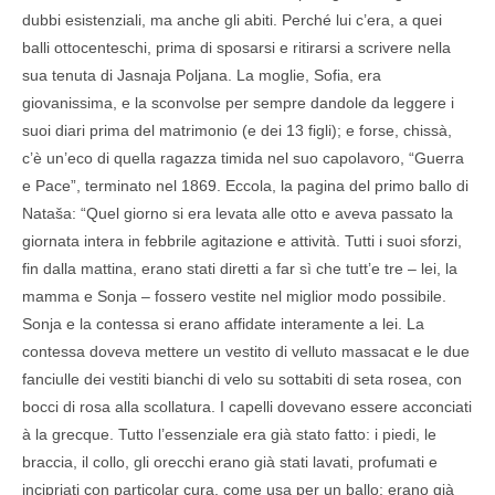
dubbi esistenziali, ma anche gli abiti. Perché lui c’era, a quei
balli ottocenteschi, prima di sposarsi e ritirarsi a scrivere nella
sua tenuta di Jasnaja Poljana. La moglie, Sofia, era
giovanissima, e la sconvolse per sempre dandole da leggere i
suoi diari prima del matrimonio (e dei 13 figli); e forse, chissà,
c’è un’eco di quella ragazza timida nel suo capolavoro, “Guerra
e Pace”, terminato nel 1869. Eccola, la pagina del primo ballo di
Nataša: “Quel giorno si era levata alle otto e aveva passato la
giornata intera in febbrile agitazione e attività. Tutti i suoi sforzi,
fin dalla mattina, erano stati diretti a far sì che tutt’e tre – lei, la
mamma e Sonja – fossero vestite nel miglior modo possibile.
Sonja e la contessa si erano affidate interamente a lei. La
contessa doveva mettere un vestito di velluto massacat e le due
fanciulle dei vestiti bianchi di velo su sottabiti di seta rosea, con
bocci di rosa alla scollatura. I capelli dovevano essere acconciati
à la grecque. Tutto l’essenziale era già stato fatto: i piedi, le
braccia, il collo, gli orecchi erano già stati lavati, profumati e
incipriati con particolar cura, come usa per un ballo; erano già