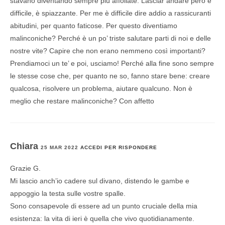
stavano diventando sempre più affollate. Lasciar andare però è
difficile, è spiazzante. Per me è difficile dire addio a rassicuranti
abitudini, per quanto faticose. Per questo diventiamo
malinconiche? Perché è un po’ triste salutare parti di noi e delle
nostre vite? Capire che non erano nemmeno così importanti?
Prendiamoci un te’ e poi, usciamo! Perché alla fine sono sempre
le stesse cose che, per quanto ne so, fanno stare bene: creare
qualcosa, risolvere un problema, aiutare qualcuno. Non è
meglio che restare malinconiche? Con affetto
Chiara
25 MAR 2022
ACCEDI PER RISPONDERE
Grazie G.
Mi lascio anch’io cadere sul divano, distendo le gambe e
appoggio la testa sulle vostre spalle.
Sono consapevole di essere ad un punto cruciale della mia
esistenza: la vita di ieri è quella che vivo quotidianamente.