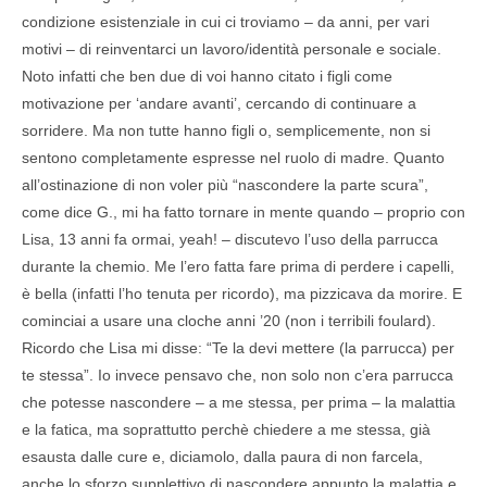
condizione esistenziale in cui ci troviamo – da anni, per vari
motivi – di reinventarci un lavoro/identità personale e sociale.
Noto infatti che ben due di voi hanno citato i figli come
motivazione per ‘andare avanti’, cercando di continuare a
sorridere. Ma non tutte hanno figli o, semplicemente, non si
sentono completamente espresse nel ruolo di madre. Quanto
all’ostinazione di non voler più “nascondere la parte scura”,
come dice G., mi ha fatto tornare in mente quando – proprio con
Lisa, 13 anni fa ormai, yeah! – discutevo l’uso della parrucca
durante la chemio. Me l’ero fatta fare prima di perdere i capelli,
è bella (infatti l’ho tenuta per ricordo), ma pizzicava da morire. E
cominciai a usare una cloche anni ’20 (non i terribili foulard).
Ricordo che Lisa mi disse: “Te la devi mettere (la parrucca) per
te stessa”. Io invece pensavo che, non solo non c’era parrucca
che potesse nascondere – a me stessa, per prima – la malattia
e la fatica, ma soprattutto perchè chiedere a me stessa, già
esausta dalle cure e, diciamolo, dalla paura di non farcela,
anche lo sforzo supplettivo di nascondere appunto la malattia e