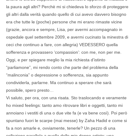
la paura agli altri? Perchè mi si chiedeva lo sforzo di proteggere
gli altri dalla verità quando quello di cui avevo davvero bisogno
era che tutte le (poche) persone che mi erano rimaste vicine
(grazie, ancora e sempre, Lisa, per avermi accompagnato in
ospedale quel settembre 2009, e avermi cucinato la minestra di
ceci che continuo a fare, con allegria) VEDESSERO quella
sofferenza e provassero ‘compassion’: con me, non per me.
Oggi, e per spiegare meglio la mia richiesta d’istinto
“parliamone”, mi rendo conto che parte del problema della
“malinconia” o depressione o sofferenza, sia appunto
condividerla, parlarne. Ma continuo a sperare che sarà
possibile, spero presto…
Vi saluto, per ora, con una risata. Sto traslocando e veramente
ho mixed feelings: tanto amo ritrovare libri e oggetti, tanto mi
annoiano i vestiti di una o due vite fa (e va bene così). Poi però
spuntano fuori le scarpe (mai messe) by Zaha Hadid e come si
fa a non amarle e, ovviamente, tenerle? Un pezzo di una
collezione parallela a quella delle mie donne artiste: una