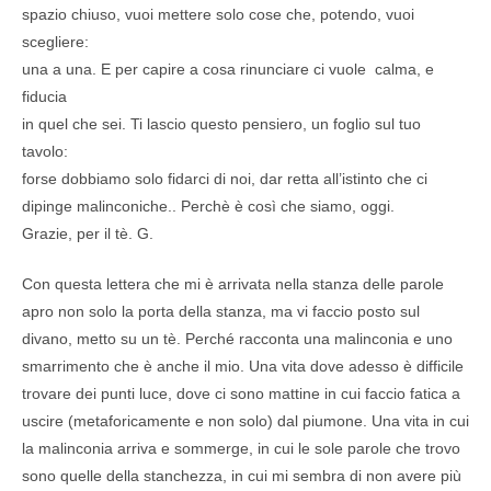
spazio chiuso, vuoi mettere solo cose che, potendo, vuoi
scegliere:
una a una. E per capire a cosa rinunciare ci vuole calma, e
fiducia
in quel che sei. Ti lascio questo pensiero, un foglio sul tuo
tavolo:
forse dobbiamo solo fidarci di noi, dar retta all’istinto che ci
dipinge malinconiche.. Perchè è così che siamo, oggi.
Grazie, per il tè. G.
Con questa lettera che mi è arrivata nella stanza delle parole
apro non solo la porta della stanza, ma vi faccio posto sul
divano, metto su un tè. Perché racconta una malinconia e uno
smarrimento che è anche il mio. Una vita dove adesso è difficile
trovare dei punti luce, dove ci sono mattine in cui faccio fatica a
uscire (metaforicamente e non solo) dal piumone. Una vita in cui
la malinconia arriva e sommerge, in cui le sole parole che trovo
sono quelle della stanchezza, in cui mi sembra di non avere più