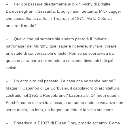
– Per poi passare direttamente ai bikini Vichy di Brigitte
Bardot negli anni Sessanta. E poi gli anni Settanta, Mick Jagger
che sposa Bianca a Saint-Tropez, nel 1971. Ma la Côte va
ancora di moda?
– Quello che mi sembra sia andato perso è il “private
patronage” dei Murphy, quel sapere ricevere, invitare, creare
un’estate di conversazioni e feste. Non so se sopravviva da
qualche altra parte nel mondo, o se siamo diventati tutti più
isolati.
– Un altro giro nel passato. La casa che vorrebbe per sé?
Magari il Cabanon di Le Corbusier, il capolavoro di architettura
costruito nel 1951 a Roquebrune? Essenziale: 14 metri quadri.
Perché, come diceva lui stesso, a un uomo nudo in vacanza non
serve molto, un letto, un bagno, un tetto e la vista sul mare.
– Preferisco la E1027 di Eileen Gray, proprio accanto. Come