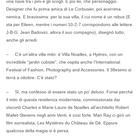
una nave tra i pini e gli scogli. E poi lei, che personaggio.
Designer che fu prima amica di Le Corbusier, poi acerrima
nemica. E bravissima: per la sua villa, il cui nome è un rebus (E
sta per Eileen, mentre i numeri 10-2-7 corrispondono alle lettere
J-B-G: Jean Badovici, allora il suo compagno), disegnò tutto,
anche gli arredi.
– C’è un’altra villa mito: è Villa Noailles, a Hyères, con un
incredibile “jardin cubiste”, che ospita anche l’International
Festival of Fashion, Photography and Accessories. Il 38esimo si
terrà a ottobre. C’è stato?
– Sì, ma confesso di essere stato un po’ deluso. Forse perché
il mito di questa residenza modernista, commissionata dai
visconti Charles e Marie-Laure de Noailles all’architetto Robert
Mallet-Stevens negli anni Venti, è così forte. Man Ray ci girò un
film surrealista, Les Mystères du Château de Dé. Eppure
qualcosa della magia si è persa.