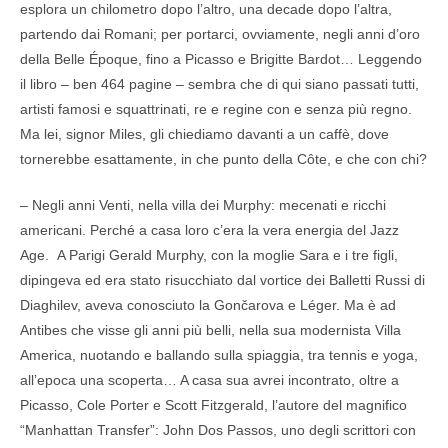
esplora un chilometro dopo l’altro, una decade dopo l’altra,
partendo dai Romani; per portarci, ovviamente, negli anni d’oro
della Belle Époque, fino a Picasso e Brigitte Bardot… Leggendo
il libro – ben 464 pagine – sembra che di qui siano passati tutti,
artisti famosi e squattrinati, re e regine con e senza più regno.
Ma lei, signor Miles, gli chiediamo davanti a un caffè, dove
tornerebbe esattamente, in che punto della Côte, e che con chi?
– Negli anni Venti, nella villa dei Murphy: mecenati e ricchi
americani. Perché a casa loro c’era la vera energia del Jazz
Age. A Parigi Gerald Murphy, con la moglie Sara e i tre figli,
dipingeva ed era stato risucchiato dal vortice dei Balletti Russi di
Diaghilev, aveva conosciuto la Gončarova e Léger. Ma è ad
Antibes che visse gli anni più belli, nella sua modernista Villa
America, nuotando e ballando sulla spiaggia, tra tennis e yoga,
all’epoca una scoperta… A casa sua avrei incontrato, oltre a
Picasso, Cole Porter e Scott Fitzgerald, l’autore del magnifico
“Manhattan Transfer”: John Dos Passos, uno degli scrittori con