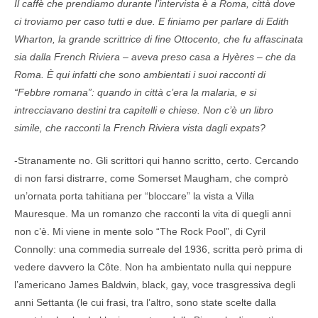
Il caffè che prendiamo durante l’intervista è a Roma, città dove
ci troviamo per caso tutti e due. E finiamo per parlare di Edith
Wharton, la grande scrittrice di fine Ottocento, che fu affascinata
sia dalla French Riviera – aveva preso casa a Hyères – che da
Roma. È qui infatti che sono ambientati i suoi racconti di
“Febbre romana”: quando in città c’era la malaria, e si
intrecciavano destini tra capitelli e chiese. Non c’è un libro
simile, che racconti la French Riviera vista dagli expats?
-Stranamente no. Gli scrittori qui hanno scritto, certo. Cercando
di non farsi distrarre, come Somerset Maugham, che comprò
un’ornata porta tahitiana per “bloccare” la vista a Villa
Mauresque. Ma un romanzo che racconti la vita di quegli anni
non c’è. Mi viene in mente solo “The Rock Pool”, di Cyril
Connolly: una commedia surreale del 1936, scritta però prima di
vedere davvero la Côte. Non ha ambientato nulla qui neppure
l’americano James Baldwin, black, gay, voce trasgressiva degli
anni Settanta (le cui frasi, tra l’altro, sono state scelte dalla