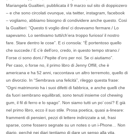
Mariangela Gualtieri, pubblicata il 9 marzo sul sito di doppiozero
– e che sono circolati ovunque, via twitter, instagram, facebook
– vogliamo, abbiamo bisogno di condividere anche questo. Così
la Gualtieri: “Questo ti voglio dire/ ci dovevamo fermare./ Lo
sapevamo. Lo sentivamo tutti/ch’era troppo furioso/ il nostro
fare. Stare dentro le cose”. E ci consola: “È portentoso quello
che succede./ E c’è dell’oro, credo, in questo tempo strano./
Forse ci sono doni./ Pepite d’oro per noi. Se ci aiutiamo”.
Per caso, o forse no, il primo libro di Jenny Offill, che è
americana e ha 52 anni, raccontava un altro terremoto, quello di
un divorzio. In “Sembrava una felicità”, rileggo questa frase:
“Ogni matrimonio ha i suoi difetti di fabbrica, e anche quelli che
da fuori sembrano equilibrati, sono tenuti insieme col chewing
gum, il fil di ferro e lo spago”. Non siamo tutti un po’ così? E già
nel primo libro, ecco il suo stile. Prosa poetica, quasi a-lineare:
frammenti di pensieri, pezzi di lettere indirizzate a sé, frasi
sparse, come fossero segnate su un notes o un i-Phone… Non
diario, perché nei diari tentiamo di dare un senso alla vita,