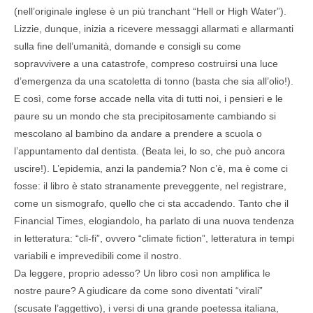
(nell’originale inglese è un più tranchant “Hell or High Water”).
Lizzie, dunque, inizia a ricevere messaggi allarmati e allarmanti
sulla fine dell’umanità, domande e consigli su come
sopravvivere a una catastrofe, compreso costruirsi una luce
d’emergenza da una scatoletta di tonno (basta che sia all’olio!).
E così, come forse accade nella vita di tutti noi, i pensieri e le
paure su un mondo che sta precipitosamente cambiando si
mescolano al bambino da andare a prendere a scuola o
l’appuntamento dal dentista. (Beata lei, lo so, che può ancora
uscire!). L’epidemia, anzi la pandemia? Non c’è, ma è come ci
fosse: il libro è stato stranamente preveggente, nel registrare,
come un sismografo, quello che ci sta accadendo. Tanto che il
Financial Times, elogiandolo, ha parlato di una nuova tendenza
in letteratura: “cli-fi”, ovvero “climate fiction”, letteratura in tempi
variabili e imprevedibili come il nostro.
Da leggere, proprio adesso? Un libro così non amplifica le
nostre paure? A giudicare da come sono diventati “virali”
(scusate l’aggettivo), i versi di una grande poetessa italiana,