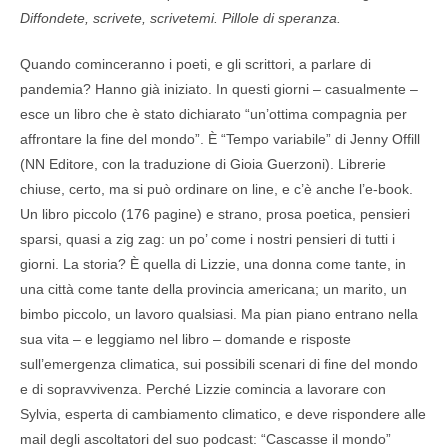
Diffondete, scrivete, scrivetemi. Pillole di speranza.
Quando cominceranno i poeti, e gli scrittori, a parlare di
pandemia? Hanno già iniziato. In questi giorni – casualmente –
esce un libro che è stato dichiarato “un’ottima compagnia per
affrontare la fine del mondo”. È “Tempo variabile” di Jenny Offill
(NN Editore, con la traduzione di Gioia Guerzoni). Librerie
chiuse, certo, ma si può ordinare on line, e c’è anche l’e-book.
Un libro piccolo (176 pagine) e strano, prosa poetica, pensieri
sparsi, quasi a zig zag: un po’ come i nostri pensieri di tutti i
giorni. La storia? È quella di Lizzie, una donna come tante, in
una città come tante della provincia americana; un marito, un
bimbo piccolo, un lavoro qualsiasi. Ma pian piano entrano nella
sua vita – e leggiamo nel libro – domande e risposte
sull’emergenza climatica, sui possibili scenari di fine del mondo
e di sopravvivenza. Perché Lizzie comincia a lavorare con
Sylvia, esperta di cambiamento climatico, e deve rispondere alle
mail degli ascoltatori del suo podcast: “Cascasse il mondo”