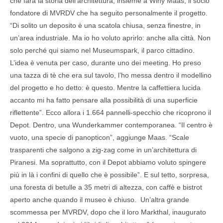
che farà la storia dell’architettura, insieme a Winy Maas, il socio
fondatore di MVRDV che ha seguito personalmente il progetto.
“Di solito un deposito è una scatola chiusa, senza finestre, in
un’area industriale. Ma io ho voluto aprirlo: anche alla città. Non
solo perché qui siamo nel Museumspark, il parco cittadino.
L’idea è venuta per caso, durante uno dei meeting. Ho preso
una tazza di tè che era sul tavolo, l’ho messa dentro il modellino
del progetto e ho detto: è questo. Mentre la caffettiera lucida
accanto mi ha fatto pensare alla possibilità di una superficie
riflettente”. Ecco allora i 1.664 pannelli-specchio che ricoprono il
Depot. Dentro, una Wunderkammer contemporanea. “Il centro è
vuoto, una specie di panopticon”, aggiunge Maas. “Scale
trasparenti che salgono a zig-zag come in un’architettura di
Piranesi. Ma soprattutto, con il Depot abbiamo voluto spingere
più in là i confini di quello che è possibile”. E sul tetto, sorpresa,
una foresta di betulle a 35 metri di altezza, con caffè e bistrot
aperto anche quando il museo è chiuso. Un’altra grande
scommessa per MVRDV, dopo che il loro Markthal, inaugurato