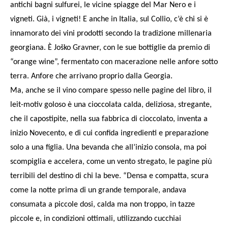
antichi bagni sulfurei, le vicine spiagge del Mar Nero e i
vigneti. Già, i vigneti! E anche in Italia, sul Collio, c’è chi si è
innamorato dei vini prodotti secondo la tradizione millenaria
georgiana. È Joško Gravner, con le sue bottiglie da premio di
“orange wine”, fermentato con macerazione nelle anfore sotto
terra. Anfore che arrivano proprio dalla Georgia.
Ma, anche se il vino compare spesso nelle pagine del libro, il
leit-motiv goloso è una cioccolata calda, deliziosa, stregante,
che il capostipite, nella sua fabbrica di cioccolato, inventa a
inizio Novecento, e di cui confida ingredienti e preparazione
solo a una figlia. Una bevanda che all’inizio consola, ma poi
scompiglia e accelera, come un vento stregato, le pagine più
terribili del destino di chi la beve. “Densa e compatta, scura
come la notte prima di un grande temporale, andava
consumata a piccole dosi, calda ma non troppo, in tazze
piccole e, in condizioni ottimali, utilizzando cucchiai