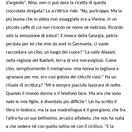
d’argento”. Nino, non ci può dare la ricetta di questa
cioccolata stregata? La scrittrice ride: “No, purtroppo. Ma la
più buona che io abbia mai assaggiato era a Vienna, in un
piccolo caffè di cui non ricordo né nome né indirizzo. Ricordo
solo la sensazione di estasi”. E invece della Georgia, patria
perduta per lei che vive da anni in Germania, ci vuole
raccontare un cibo, un luogo del cuore? “La valle Alazani,
nella regione del Kakheti, terra di vini meravigliosi. Come
cibo, semplicemente il melograno: mia nonna lo tagliava e
sgranava per me, ero così golosa dei chicchi rossi.” Ha un
rituale di scrittura? “Mi è sempre piaciuto lavorare di notte.
Quando il mondo dorme e il telefono tace. Ma ora che sono
nate le mie figlie, è diventato più difficile”. Lei ha scritto il
libro in tedesco, ma la sua madrelingua è il georgiano; che tra
l’altro ha un suo bellissimo, arcaico alfabeto, che non ha nulla
a che vedere né con quello latino né con il cirillico. “E la