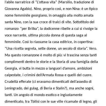
l’abile narratrice di “L’ottava vita” (Marsilio, traduzione di
Giovanna Agabio). Nino, proprio così, e non Nina: è un tipico
nome femminile georgiano, in omaggio alla molto amata
santa Nino, con la sua croce di tralci di vite. Sottotitolo del
romanzo: “per Brilka”, la dodicenne ribelle a cui si rivolge la
voce narrante, ultima piccola donna di questa saga al
femminile. Così lo riassume la casa editrice, in copertina:
“Una ricetta segreta, sette donne, un secolo di storia”. Vero.
Ma questo romanzone è molto di più: vi trascina senza tanti
complimenti dentro le storie e la Storia di una famiglia della
Georgia, vi butta in mezzo a languori d’amore, ambizioni
calpestate, i crimini dell’Armata Rossa e quelli del cuore.
Crudeltà efferate (ci eravamo dimenticati dell’assedio di
Leningrado, dei gulag, di Beria e Stalin?), ma anche sogni,
tanti. Un angolo di mondo esotico e ingiustamente
dimenticato, tra Tbilisi con le sue ville ricamate di legno, gli